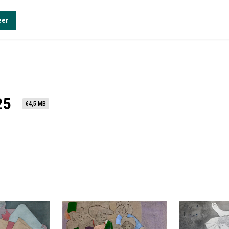
eer
25
64,5 MB