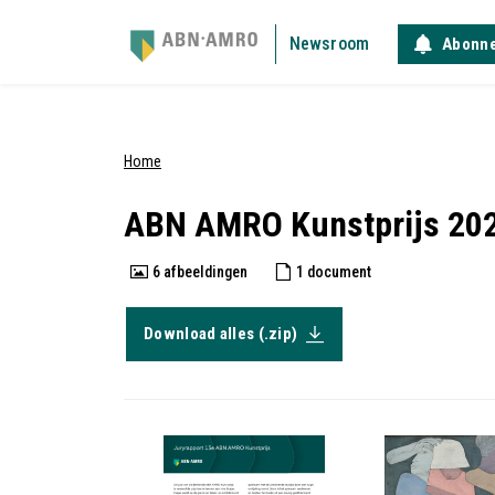
Newsroom
Abonn
Home
ABN AMRO Kunstprijs 20
6
afbeeldingen
1
document
Download alles (.zip)