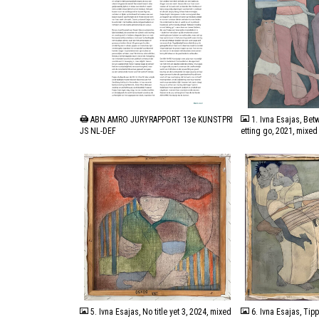
PDF
JPG
ABN AMRO JURYRAPPORT 13e KUNSTPRI
1. Ivna Esajas, Bet
JS NL-DEF
etting go, 2021, mixe
JPG
JPG
5. Ivna Esajas, No title yet 3, 2024, mixed
6. Ivna Esajas, Tip