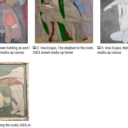
JPG
JPG
ween holding on and l
2. Ivna Esajas, The elephant in the room,
3. Ivna Esajas, Wa
d media op canvas
2024, mixed media op linnen
media op canvas
ping the scale, 2024, m